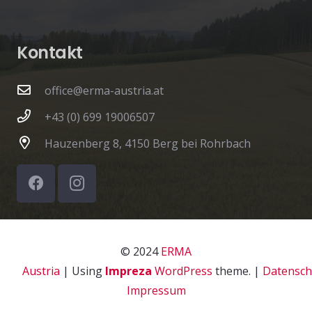
Kontakt
office@erma-austria.at
+43 (0) 699 19006507
Hauzenberg 8, 4150 Berg bei Rohrbach
© 2024
ERMA
Austria
|
Using
Impreza
WordPress
theme.
|
Datensch
Impressum